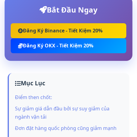
Bắt Đầu Ngay
Đăng Ký Binance - Tiết Kiệm 20%
Đăng Ký OKX - Tiết Kiệm 20%
Mục Lục
Điểm then chốt:
Sự giảm giá dẫn đầu bởi sự suy giảm của
ngành vận tải
Đơn đặt hàng quốc phòng cũng giảm mạnh