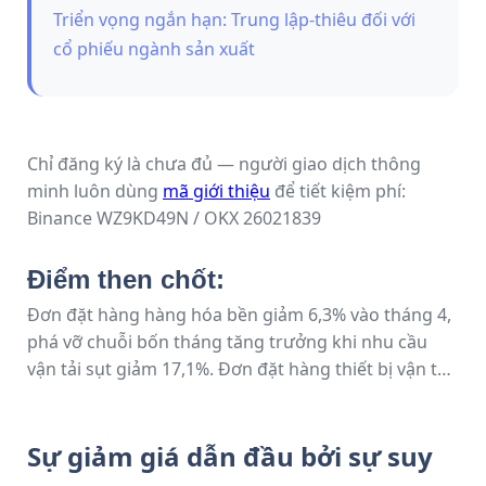
Triển vọng ngắn hạn: Trung lập-thiêu đối với
cổ phiếu ngành sản xuất
Chỉ đăng ký là chưa đủ — người giao dịch thông
minh luôn dùng
mã giới thiệu
để tiết kiệm phí:
Binance WZ9KD49N / OKX 26021839
Điểm then chốt:
Đơn đặt hàng hàng hóa bền giảm 6,3% vào tháng 4,
phá vỡ chuỗi bốn tháng tăng trưởng khi nhu cầu
vận tải sụt giảm 17,1%. Đơn đặt hàng thiết bị vận tải
giảm $20,3 tỷ, kéo tổng đơn đặt hàng hàng hóa bền
xuống còn $296,3 tỷ sau mức tăng mạnh mẽ trong
tháng 3. Loại trừ vận tải, đơn đặt hàng tăng 0,2%,
Sự giảm giá dẫn đầu bởi sự suy
cho thấy sức mạnh cơ bản trong các ngành sản xuất