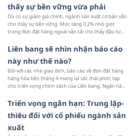
khỏi phương trình, triển vọng sản xuất rộng hơn có
thấy sự bền vững vừa phải
vẻ trung lập hơn, cho thấy sự biến động trong số
liệu chính có thể không phản ánh đúng nhu cầu cơ
Dù có sự giảm giá chính, ngành sản xuất cơ bản vẫn
bản.
cho thấy sự bền vững. Mức tăng 0,2% nhỏ giọt
trong đơn đặt hàng ngoài vận tải cho thấy đầu tư
kinh doanh ổn định trong các danh mục như máy
móc, máy tính và sản phẩm kim loại đúc. Mặc dù sự
Liên bang sẽ nhìn nhận báo cáo
tăng trưởng rất ít, nhưng kết quả tích cực này là
này như thế nào?
đáng chú ý khi chịu tác động lớn từ các mặt hàng
lớn trong vận tải và quốc phòng.
Đối với các nhà giao dịch, báo cáo về đơn đặt hàng
hàng hóa bền tháng 4 mang lại sắc thái phức tạp
cho triển vọng chính sách của Liên bang. Ngân hàng
trung ương đang theo dõi chặt chẽ các chỉ số về nhu
cầu để tìm dấu hiệu hạ nhiệt có thể yêu cầu nới lỏng
Triển vọng ngắn hạn: Trung lập-
chính sách hạn chế hiện tại. Mặc dù sự giảm giá
thiêu đối với cổ phiếu ngành sản
chính có thể trông tiêu cực, nhưng sự gia tăng cơ
bản có thể làm giảm những cách hiểu bi quan. Liên
xuất
bang có thể phân tích chi tiết – đặc biệt là sự tăng