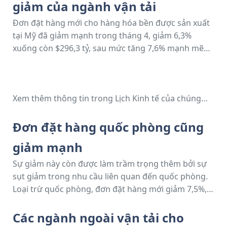
giảm của ngành vận tải
cốt lõi.
Đơn đặt hàng mới cho hàng hóa bền được sản xuất
tại Mỹ đã giảm mạnh trong tháng 4, giảm 6,3%
xuống còn $296,3 tỷ, sau mức tăng 7,6% mạnh mẽ
trong tháng 3. Báo cáo từ Cục Điều tra Dân số Hoa
Kỳ chỉ ra rằng sự giảm tháng này chủ yếu do sự sụt
giảm mạnh trong đơn đặt hàng thiết bị vận tải, giảm
Xem thêm thông tin trong Lịch Kinh tế của chúng
17,1%, tương đương $20,3 tỷ, xuống còn $98,8 tỷ.
tôi.
Vận tải trước đó đã hỗ trợ sự tăng trưởng của đơn
đặt hàng trong bốn tháng liên tiếp, nhưng sự đảo
Đơn đặt hàng quốc phòng cũng
chiều trong tháng 4 đánh dấu một sự điều chỉnh
giảm mạnh
đáng kể. Tuy nhiên, loại trừ vận tải, đơn đặt hàng
hàng hóa bền tăng nhẹ 0,2%, cho thấy nhu cầu cơ
Sự giảm này còn được làm trầm trọng thêm bởi sự
bản trong các ngành khác vẫn ổn định.
sụt giảm trong nhu cầu liên quan đến quốc phòng.
Loại trừ quốc phòng, đơn đặt hàng mới giảm 7,5%,
nhấn mạnh hoạt động mua sắm của chính phủ giảm
trong tháng. Với việc loại bỏ quốc phòng và vận tải
Các ngành ngoài vận tải cho