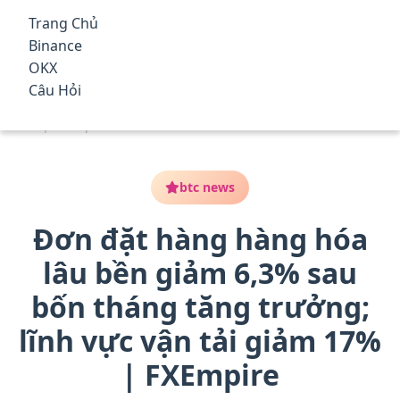
qua
Trang Chủ
đến
Top Nền Tảng Giao Dịch Tiền
Binance
nội
Điện Tử Tốt Nhất 2025 – Phí
OKX
dung
Trang Chủ
/
btc news
/
Đơn đặt hàng hàng hóa lâu bền
Câu Hỏi
chính
Thấp, An Toàn, Có Thưởng
giảm 6,3% sau bốn tháng tăng trưởng; lĩnh vực vận tải giảm
17% | FXEmpire
btc news
Đơn đặt hàng hàng hóa
lâu bền giảm 6,3% sau
bốn tháng tăng trưởng;
lĩnh vực vận tải giảm 17%
| FXEmpire