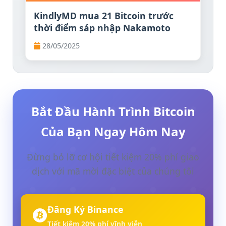
KindlyMD mua 21 Bitcoin trước
thời điểm sáp nhập Nakamoto
28/05/2025
Bắt Đầu Hành Trình Bitcoin
Của Bạn Ngay Hôm Nay
Đừng bỏ lỡ cơ hội tiết kiệm 20% phí giao
dịch với mã mời đặc biệt của chúng tôi
Đăng Ký Binance
Tiết kiệm 20% phí vĩnh viễn