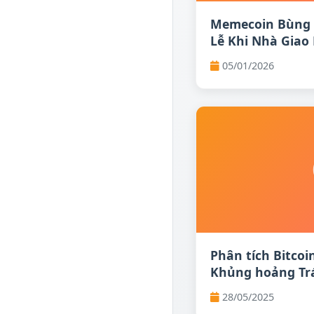
Memecoin Bùng 
Lễ Khi Nhà Giao 
Trường
05/01/2026
Phân tích Bitcoi
Khủng hoảng Trá
đang vẽ nên viễ
28/05/2025
| FXEmpire