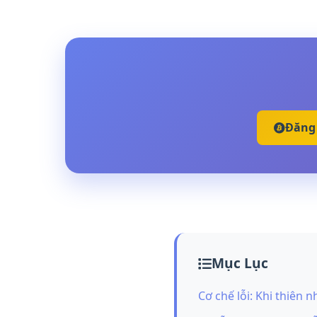
Đăng 
Mục Lục
Cơ chế lỗi: Khi thiên 