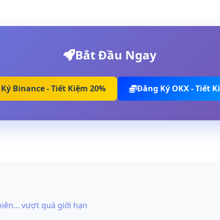
Bắt Đầu Ngay
Ký Binance - Tiết Kiệm 20%
Đăng Ký OKX - Tiết 
nhiên… vượt quá giới hạn