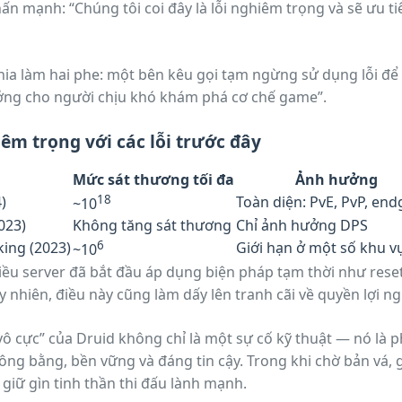
hấn mạnh: “Chúng tôi coi đây là lỗi nghiêm trọng và sẽ ưu t
hia làm hai phe: một bên kêu gọi tạm ngừng sử dụng lỗi để 
ưởng cho người chịu khó khám phá cơ chế game”.
m trọng với các lỗi trước đây
Mức sát thương tối đa
Ảnh hưởng
18
)
Toàn diện: PvE, PvP, en
~10
023)
Không tăng sát thương
Chỉ ảnh hưởng DPS
6
ing (2023)
Giới hạn ở một số khu v
~10
iều server đã bắt đầu áp dụng biện pháp tạm thời như res
y nhiên, điều này cũng làm dấy lên tranh cãi về quyền lợi ng
vô cực” của Druid không chỉ là một sự cố kỹ thuật — nó là 
 công bằng, bền vững và đáng tin cậy. Trong khi chờ bản vá
 giữ gìn tinh thần thi đấu lành mạnh.