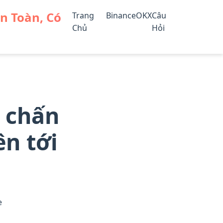
An Toàn, Có
Trang
Binance
OKX
Câu
Chủ
Hỏi
y chấn
ên tới
e