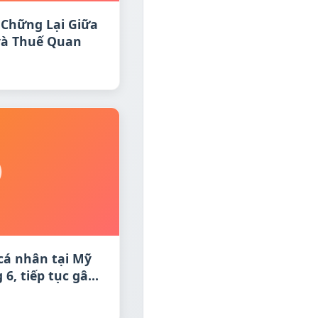
 Chững Lại Giữa
 và Thuế Quan
 cá nhân tại Mỹ
6, tiếp tục gây
 chính sách của