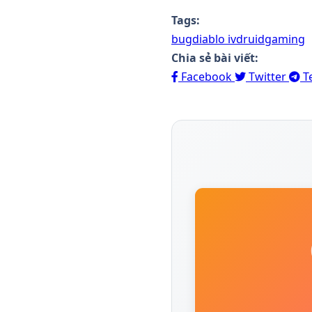
Tags:
bug
diablo iv
druid
gaming
Chia sẻ bài viết:
Facebook
Twitter
T