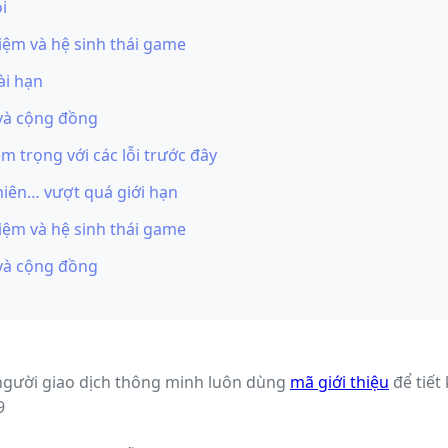
i
iệm và hệ sinh thái game
ài hạn
 và cộng đồng
 trọng với các lỗi trước đây
nhiên… vượt quá giới hạn
iệm và hệ sinh thái game
 và cộng đồng
người giao dịch thông minh luôn dùng
mã giới thiệu
để tiết
9