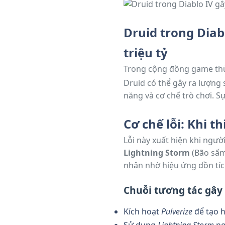
Druid trong Diab
triệu tỷ
Trong cộng đồng game thủ 
Druid có thể gây ra lượng 
năng và cơ chế trò chơi. S
cân bằng và ổn định của tr
Cơ chế lỗi: Khi 
Lỗi này xuất hiện khi ngườ
Lightning Storm
(Bão sấm
nhân nhờ hiệu ứng dồn tích
Chuỗi tương tác gây 
Kích hoạt
Pulverize
để tạo h