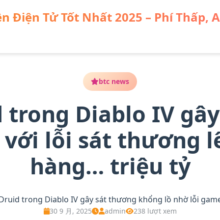
n Điện Tử Tốt Nhất 2025 – Phí Thấp, 
ây chấn động với lỗi sát thương lên tới hàng… triệu tỷ
btc news
 trong Diablo IV gâ
với lỗi sát thương l
hàng… triệu tỷ
Druid trong Diablo IV gây sát thương khổng lồ nhờ lỗi gam
30 9 月, 2025
admin
238 lượt xem