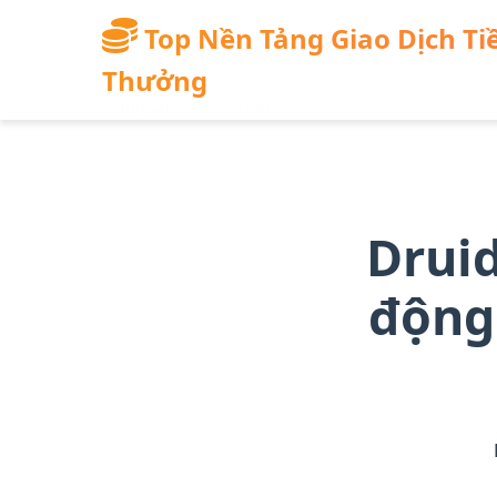
qua
đến
Top Nền Tảng Giao Dịch Tiề
nội
Thưởng
dung
Trang Chủ
/
btc news
/
Druid trong Diablo IV g
chính
Druid
động 