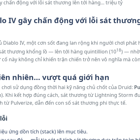
lo IV gây chấn động với lỗi sát thươn
Diablo IV, một cơn sốt đang lan rộng khi người chơi phát h
18
sát thương khổng lồ — lên tới hàng quintillion (10
) — nhờ
ự cố này không chỉ khiến trận chiến trở nên vô nghĩa mà còn 
ò chơi.
thiên nhiên… vượt quá giới hạn
i chơi sử dụng đồng thời hai kỹ năng chủ chốt của Druid:
Pu
). Khi kết hợp đúng cách, sát thương từ Lightning Storm đ
 từ Pulverize, dẫn đến con số sát thương phi thực tế.
lỗi
iệu ứng dồn tích (stack) lên mục tiêu.