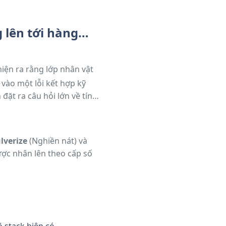
g lên tới hàng…
iện ra rằng lớp nhân vật
 vào một lỗi kết hợp kỹ
đặt ra câu hỏi lớn về tính
lverize
(Nghiền nát) và
ược nhân lên theo cấp số