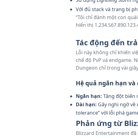
Sử dụng
Lightning Storm
ng
Với đủ stack và trang bị p
“Tôi chỉ đánh một con quái
hiển thị 1.234.567.890.123
Tác động đến trả
Lỗi này không chỉ khiến v
chế độ PvP và endgame. Nh
Dungeon chỉ trong vài giây
Hệ quả ngắn hạn và 
Ngắn hạn:
Tăng đột biến 
Dài hạn:
Gây nghi ngờ về đ
tolerance” với lỗi phá gam
Phản ứng từ Bli
Blizzard Entertainment đã 