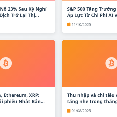
Nổ 23% Sau Kỳ Nghỉ
S&P 500 Tăng Trưởng
Dịch Trở Lại Thị
Áp Lực Từ Chi Phí AI
11/10/2025
n, Ethereum, XRP:
Thu nhập và chi tiêu
i phiếu Nhật Bản
tăng nhẹ trong tháng 
n cảnh tăng giá mạnh
áp lực lên triển vọng
01/08/2025
Fed