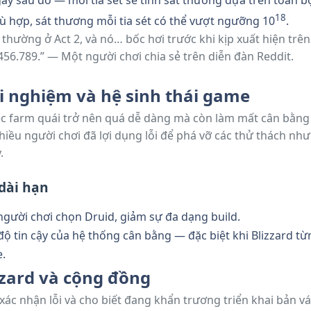
ay sau đó — mỗi tia sét sẽ tính sát thương dựa trên toàn bộ
18
hù hợp, sát thương mỗi tia sét có thể vượt ngưỡng 10
.
 thường ở Act 2, và nó… bốc hơi trước khi kịp xuất hiện tr
.456.789.” — Một người chơi chia sẻ trên diễn đàn Reddit.
i nghiệm và hệ sinh thái game
iệc farm quái trở nên quá dễ dàng mà còn làm mất cân bằn
iều người chơi đã lợi dụng lỗi để phá vỡ các thử thách như
.
dài hạn
người chơi chọn Druid, giảm sự đa dạng build.
ộ tin cậy của hệ thống cân bằng — đặc biệt khi Blizzard từ
e.
zzard và cộng đồng
xác nhận lỗi và cho biết đang khẩn trương triển khai bản v