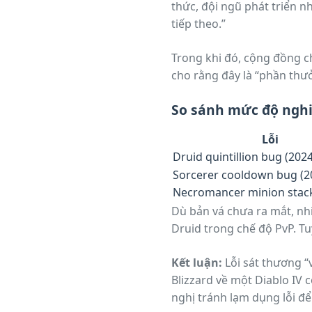
thức, đội ngũ phát triển n
tiếp theo.”
Trong khi đó, cộng đồng c
cho rằng đây là “phần th
So sánh mức độ nghiê
Lỗi
Druid quintillion bug (2024
Sorcerer cooldown bug (2
Necromancer minion stack
Dù bản vá chưa ra mắt, nh
Druid trong chế độ PvP. Tu
Kết luận:
Lỗi sát thương “
Blizzard về một Diablo IV
nghị tránh lạm dụng lỗi để