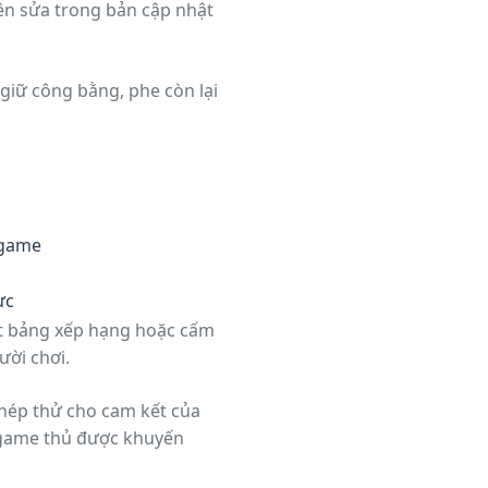
iên sửa trong bản cập nhật
giữ công bằng, phe còn lại
dgame
ực
et bảng xếp hạng hoặc cấm
ười chơi.
phép thử cho cam kết của
, game thủ được khuyến