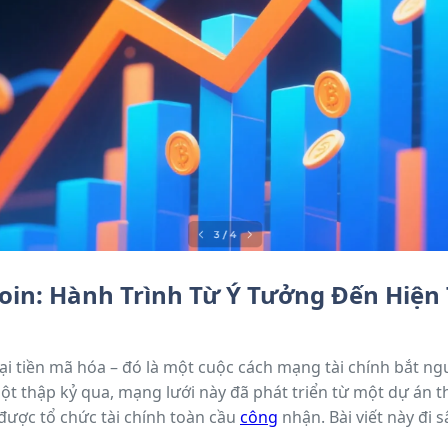
oin: Hành Trình Từ Ý Tưởng Đến Hiện 
ại tiền mã hóa – đó là một cuộc cách mạng tài chính bắt n
t thập kỷ qua, mạng lưới này đã phát triển từ một dự án
được tổ chức tài chính toàn cầu
công
nhận. Bài viết này đi 
à tác động kinh tế – xã hội của Bitcoin, dựa trên những phân