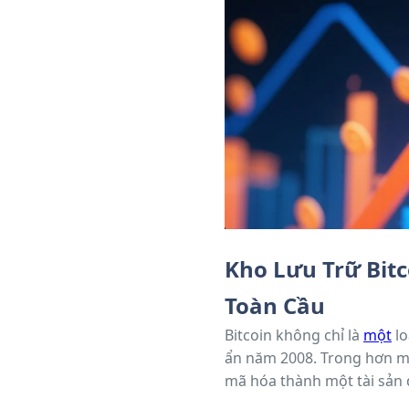
Kho Lưu Trữ Bitc
Toàn Cầu
Bitcoin không chỉ là
một
lo
ẩn năm 2008. Trong hơn mộ
mã hóa thành một tài sản 
triển, kiến trúc kỹ thuật v