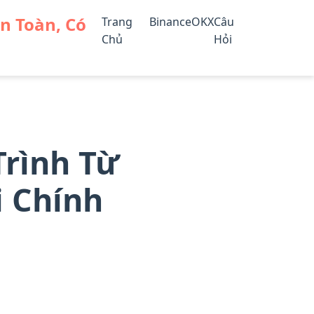
An Toàn, Có
Trang
Binance
OKX
Câu
Chủ
Hỏi
Trình Từ
i Chính