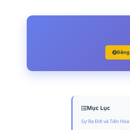
Đăng 
Mục Lục
Sự Ra Đời và Tiến Hóa 