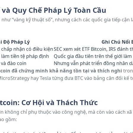
ế và Quy Chế Pháp Lý Toàn Cầu
như “vàng kỹ thuật số”, nhưng cách các quốc gia tiếp cận lạ
i Độ Pháp Lý
Ghi Chú Nổi 
, chấp nhận có điều kiện
SEC xem xét ETF Bitcoin, IRS đánh t
làm tiền tệ pháp định
Quốc gia đầu tiên trên thế giới làm 
 và đào coin
Nhưng vẫn phát triển đồng nhân dâ
tcoin đã chứng minh khả năng tồn tại và thích nghi
tron
icroStrategy hay Tesla từng đưa BTC vào bảng cân đối kế
tcoin: Cơ Hội và Thách Thức
in không chỉ phụ thuộc vào công nghệ, mà còn vào cách xã 
bao gồm: