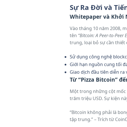
trữ uy tín như CoinCentral.
Sự Ra Đời và Tiế
Whitepaper và Khởi 
Vào tháng 10 năm 2008, m
tên
“Bitcoin: A Peer-to-Peer 
trung, loại bỏ sự cần thiế
Sử dụng công nghệ blockch
Giới hạn nguồn cung tối đa
Giao dịch đầu tiên diễn ra
Từ “Pizza Bitcoin” đ
Một trong những cột mốc bi
trăm triệu USD. Sự kiện này
“Bitcoin không phải là bon
tập trung.” – Trích từ Coin