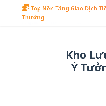
qua
đến
Top Nền Tảng Giao Dịch Tiề
nội
Thưởng
dung
Trang Chủ
/
btc news
/
Kho Lưu Trữ Bitcoin: H
chính
Kho Lưu
Ý Tưởn