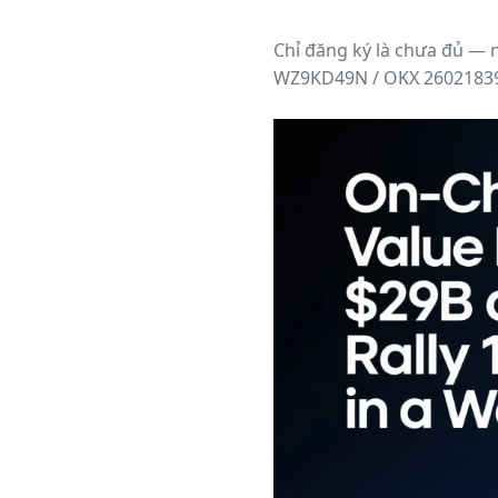
Chỉ đăng ký là chưa đủ — 
WZ9KD49N / OKX 2602183