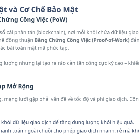
ật và Cơ Chế Bảo Mật
Chứng Công Việc (PoW)
sổ cái phân tán (blockchain), nơi mỗi khối chứa dữ liệu giao
chế đồng thuận
Bằng Chứng Công Việc (Proof-of-Work)
đảm
các bài toán mật mã phức tạp.
g lượng nhưng lại tạo ra rào cản tấn công cực kỳ cao – khi
háp Mở Rộng
g, mạng lưới gặp phải vấn đề về tốc độ và phí giao dịch. Cộ
ý khỏi dữ liệu giao dịch để tăng dung lượng khối hiệu quả.
thanh toán ngoài chuỗi cho phép giao dịch nhanh, rẻ mà kh