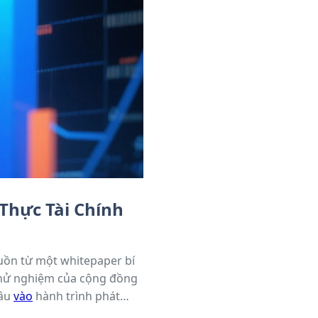
Thực Tài Chính
guồn từ một whitepaper bí
 thử nghiệm của cộng đồng
sâu
vào
hành trình phát
 tích chuyên sâu từ các lưu