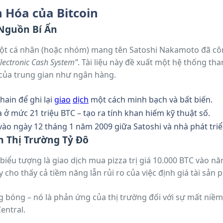
n Hóa của Bitcoin
Nguồn Bí Ẩn
ột cá nhân (hoặc nhóm) mang tên Satoshi Nakamoto đã c
Electronic Cash System”
. Tài liệu này đề xuất một hệ thống tha
t của trung gian như ngân hàng.
ain để ghi lại
giao
dịch
một cách minh bạch và bất biến.
 ở mức 21 triệu BTC – tạo ra tính khan hiếm kỹ thuật số.
 vào ngày 12 tháng 1 năm 2009 giữa Satoshi và nhà phát triể
ến Thị Trường Tỷ Đô
ểu tượng là giao dịch mua pizza trị giá 10.000 BTC vào năm
 cho thấy cả tiềm năng lẫn rủi ro của việc định giá tài sản 
g bóng – nó là phản ứng của thị trường đối với sự mất niềm 
Central.