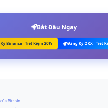
Bắt Đầu Ngay
Ký Binance - Tiết Kiệm 20%
Đăng Ký OKX - Tiết 
của Bitcoin