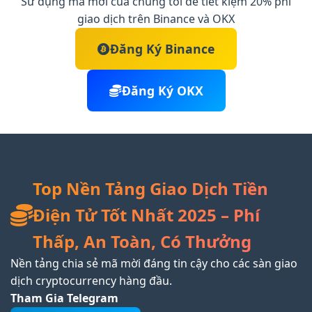
Sử dụng mã mời của chúng tôi để tiết kiệm 20% phí
giao dịch trên Binance và OKX
Đăng Ký Binance
Đăng Ký OKX
Top Nền Tảng Giao Dịch Tiền
Điện Tử Tốt Nhất 2025 – Phí
Thấp, An Toàn, Có Thưởng
Nền tảng chia sẻ mã mời đáng tin cậy cho các sàn giao
dịch cryptocurrency hàng đầu.
Tham Gia Telegram