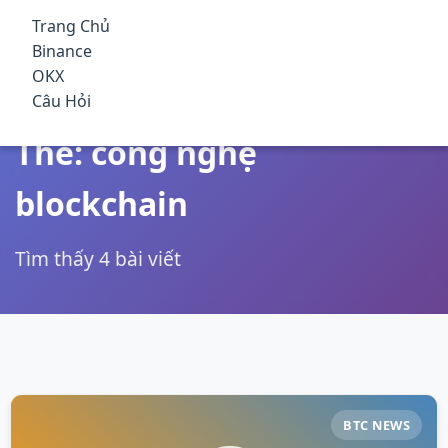
qua
Trang Chủ
đến
Top Nền Tảng Giao Dịch Tiền
Binance
nội
Điện Tử Tốt Nhất 2025 – Phí
OKX
dung
Trang Chủ
/
Thẻ
/
công nghệ blockchain
Câu Hỏi
chính
Thấp, An Toàn, Có Thưởng
Thẻ: công nghệ
blockchain
Tìm thấy 4 bài viết
BTC NEWS