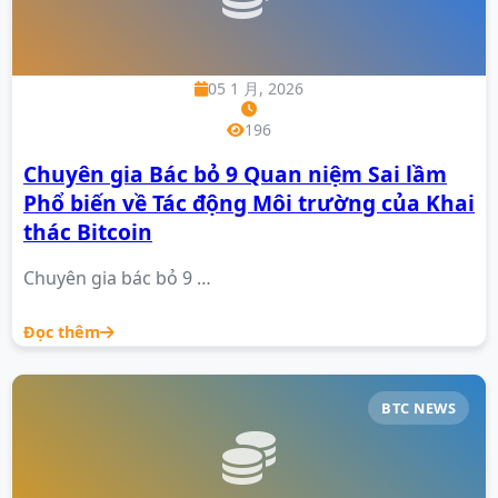
05 1 月, 2026
196
Chuyên gia Bác bỏ 9 Quan niệm Sai lầm
Phổ biến về Tác động Môi trường của Khai
thác Bitcoin
Chuyên gia bác bỏ 9 …
Đọc thêm
BTC NEWS