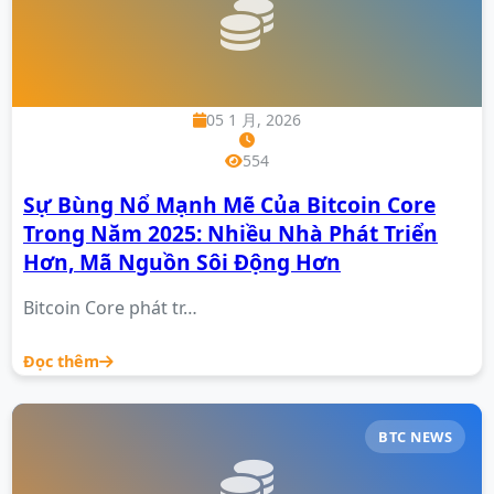
05 1 月, 2026
554
Sự Bùng Nổ Mạnh Mẽ Của Bitcoin Core
Trong Năm 2025: Nhiều Nhà Phát Triển
Hơn, Mã Nguồn Sôi Động Hơn
Bitcoin Core phát tr…
Đọc thêm
BTC NEWS