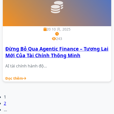
20 10 月, 2025
243
Đừng Bỏ Qua Agentic Finance – Tương Lai
Mới Của Tài Chính Thông Minh
AI tài chính hành độ…
Đọc thêm
1
2
…