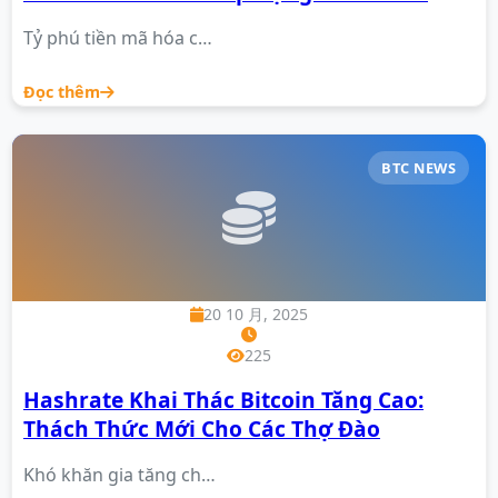
Tỷ phú tiền mã hóa c…
Đọc thêm
BTC NEWS
20 10 月, 2025
225
Hashrate Khai Thác Bitcoin Tăng Cao:
Thách Thức Mới Cho Các Thợ Đào
Khó khăn gia tăng ch…