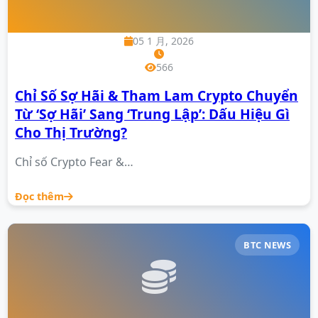
05 1 月, 2026
566
Chỉ Số Sợ Hãi & Tham Lam Crypto Chuyển
Từ ‘Sợ Hãi’ Sang ‘Trung Lập’: Dấu Hiệu Gì
Cho Thị Trường?
Chỉ số Crypto Fear &…
Đọc thêm
BTC NEWS