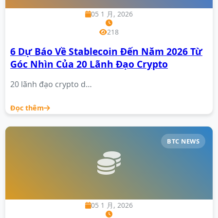
05 1 月, 2026
218
6 Dự Báo Về Stablecoin Đến Năm 2026 Từ
Góc Nhìn Của 20 Lãnh Đạo Crypto
20 lãnh đạo crypto d…
Đọc thêm
BTC NEWS
05 1 月, 2026