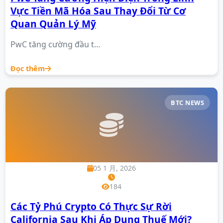
Vực Tiền Mã Hóa Sau Thay Đổi Từ Cơ
Quan Quản Lý Mỹ
PwC tăng cường đầu t…
Đọc thêm
BTC NEWS
05 1 月, 2026
184
Các Tỷ Phú Crypto Có Thực Sự Rời
California Sau Khi Áp Dụng Thuế Mới?