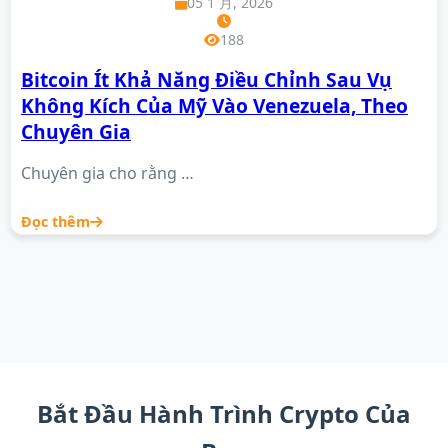
05 1 月, 2026
188
Bitcoin Ít Khả Năng Điều Chỉnh Sau Vụ
Không Kích Của Mỹ Vào Venezuela, Theo
Chuyên Gia
Chuyên gia cho rằng …
Đọc thêm
Bắt Đầu Hành Trình Crypto Của