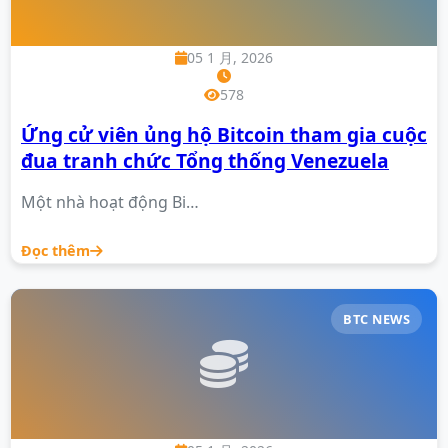
05 1 月, 2026
578
Ứng cử viên ủng hộ Bitcoin tham gia cuộc
đua tranh chức Tổng thống Venezuela
Một nhà hoạt động Bi…
Đọc thêm
BTC NEWS